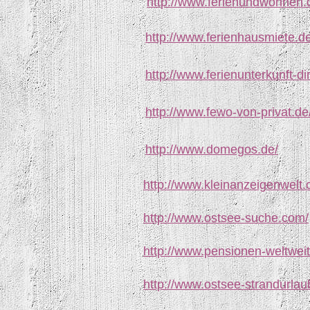
http://www.ferienundwohnen.
http://www.ferienhausmiete.de
http://www.ferienunterkunft-di
http://www.fewo-von-privat.de
http://www.domegos.de/
http://www.kleinanzeigenwelt.
http://www.ostsee-suche.com/
http://www.pensionen-weltwei
http://www.ostsee-strandurlau