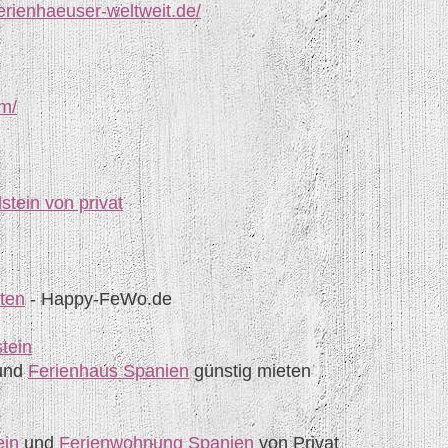
erienhaeuser-weltweit.de/
om/
tein von privat
ten
- Happy-FeWo.de
tein
und
Ferienhaus Spanien
günstig mieten
ein
und
Ferienwohnung Spanien
von Privat