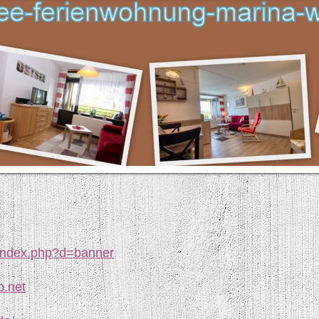
/index.php?d=banner
b.net