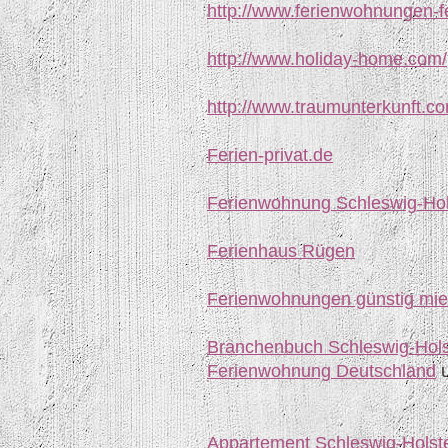
http://www.ferienwohnungen-f
http://www.holiday-home.com/
http://www.traumunterkunft.c
Ferien-privat.de
Ferienwohnung Schleswig-Hols
Ferienhaus Rügen
Ferienwohnungen günstig mie
Branchenbuch Schleswig-Hols
Ferienwohnung Deutschland
Appartement Schleswig-Holst