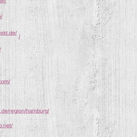
de/
/
rekt.de/
/
/
com/
t.de/region/hamburg/
b.net/