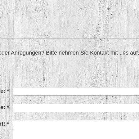
er Anregungen? Bitte nehmen Sie Kontakt mit uns auf, 
e:
*
e:
*
t:
*